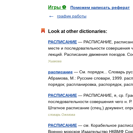
Игры ⚽
Поможем написать реферат
график работы
Look at other dictionaries:
РАСПИСАНИЕ
— РАСПИСАНИЕ, расписания,
месте и последовательности совершения ч
лекций. Расписание движения поездов. С
Ушакова
расписание
— См. порядок... Словарь рус
Абрамова, М.: Русские словари, 1999. рас
порядок; распланировка, распорядок, р
РАСПИСАНИЕ
— РАСПИСАНИЕ, я, ср. Граф
последовательности совершения чего н. Р. 
Штатное расписание (спец.) документ, 
словарь Ожегова
РАСПИСАНИЕ
— см. Корабельное расписан
Военно морское Издательство НКВМФ Со