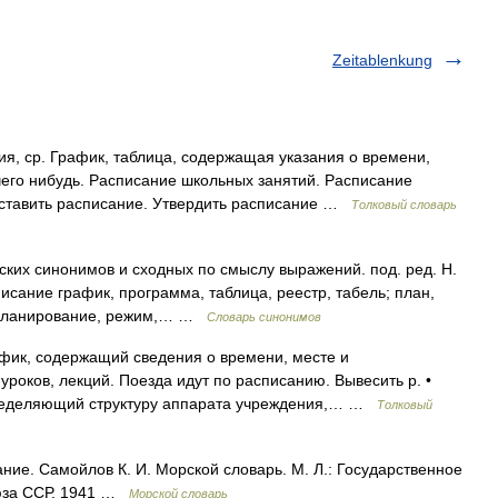
Zeitablenkung
 ср. График, таблица, содержащая указания о времени,
его нибудь. Расписание школьных занятий. Расписание
оставить расписание. Утвердить расписание …
Толковый словарь
ских синонимов и сходных по смыслу выражений. под. ред. Н.
писание график, программа, таблица, реестр, табель; план,
аспланирование, режим,… …
Словарь синонимов
ик, содержащий сведения о времени, месте и
уроков, лекций. Поезда идут по расписанию. Вывесить р. •
определяющий структуру аппарата учреждения,… …
Толковый
ие. Самойлов К. И. Морской словарь. М. Л.: Государственное
юза ССР, 1941 …
Морской словарь