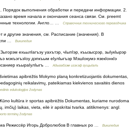
. Порядок выполнения обработки и передачи информации. 2.
азано время начала и окончания сеанса связи. См. preemt
ционные технологии. Англо… …
Справочник технического переводчика
 и другие значения, см. Расписание (значения). В
Распи …
Википедия
ыгорэм ехьылIагъэу уахътэр, чIыпIэр, къызысрэр, зыIукIырэр
э мэкъэгъэIоу дэпкъым еIулIыгъэр МэшIокумэ язекIонкIэ
писаниер къыраIулIыгъ …
Адыгабзэм изэхэф гущыIалъ
s švietimas apibrėžtis Mokymo planą konkretizuojantis dokumentas,
r pedagoginių reikalavimų, pateikiamas kiekvienos savaitės dienos
pedinis edukologijos žodynas
s Kūno kultūra ir sportas apibrėžtis Dokumentas, kuriame nurodoma
imčių) laikas, vieta, eilė ir apskritai tvarka. atitikmenys: angl.
orto terminų žodynas
а Режиссёр Игорь Добролюбов В главных ро …
Википедия