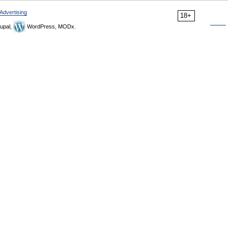
Advertising
18+
upal,
WordPress, MODx.