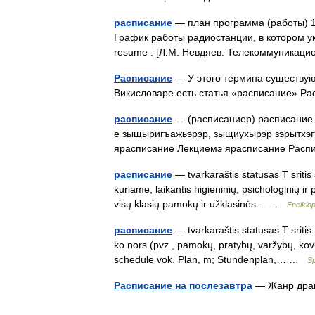
расписание
— план программа (работы) 1
График работы радиостанции, в котором ук
resume . [Л.М. Невдяев. Телекоммуника
Расписание
— У этого термина существуют
Викисловаре есть статья «расписание» 
расписание
— (расписаниер) расписание З
е зыщыригъажьэрэр, зыщиухырэр зэрытхэгъ
ярасписание Лекциемэ ярасписание Рас
расписание
— tvarkaraštis statusas T sriti
kuriame, laikantis higieninių, psichologinių i
visų klasių pamokų ir užklasinės… …
Enciklo
расписание
— tvarkaraštis statusas T sriti
ko nors (pvz., pamokų, pratybų, varžybų, kovų, 
schedule vok. Plan, m; Stundenplan,… …
Sp
Расписание на послезавтра
— Жанр драм