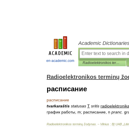
Academic Dictionarie
en-academic.com
Radioelektronikos terminų žodynas
Radioelektronikos terminų ž
расписание
расписание
tvarkaraštis
statusas
T
sritis
radioelektronik
график
работы
,
m
;
расписание
,
n
pranc
.
gr
Radioelektronikos
terminų
žodynas
. –
Vilnius
:
BĮ
UAB
„
Lit