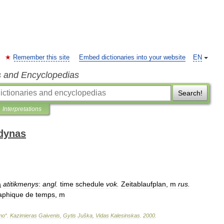
Remember this site
Embed dictionaries into your website
EN
s and Encyclopedias
Search!
Interpretations
odynas
a
atitikmenys
:
angl
.
time
schedule
vok
.
Zeitablaufplan
,
m
rus
.
aphique
de
temps
,
m
imo
“
.
Kazimieras
Gaivenis
,
Gytis
Juška
,
Vidas
Kalesinskas
.
2000
.